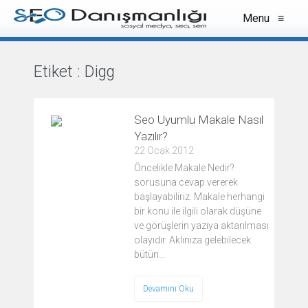
Menu
≡
Etiket :
Digg
VIEW ALL
Seo Uyumlu Makale Nasıl
Yazılır?
22 Ocak 2012
Öncelikle Makale Nedir?
sorusuna cevap vererek
başlayabiliriz. Makale herhangi
bir konu ile ilgili olarak düşüne
ve görüşlerin yazıya aktarılması
olayıdır. Aklınıza gelebilecek
bütün…
Devamını Oku