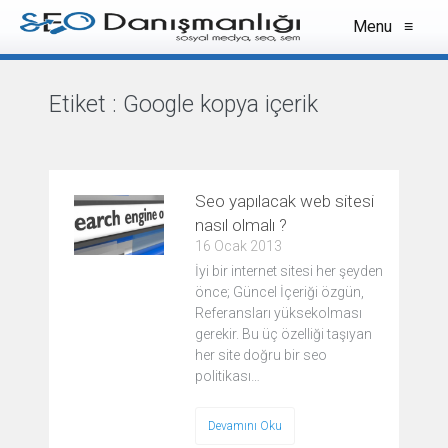
Menu
≡
Etiket :
Google kopya içerik
VIEW ALL
Seo yapılacak web sitesi
nasıl olmalı ?
16 Ocak 2013
İyi bir internet sitesi her şeyden
önce; Güncel İçeriği özgün,
Referansları yüksekolması
gerekir. Bu üç özelliği taşıyan
her site doğru bir seo
politikası…
Devamını Oku