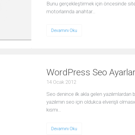
/
Bunu gerçekleştirmek için öncesinde sit
PLA
motorlarında anahtar…
Banner
(Display)
Reklamı
Devamını Oku
Dönüşüm
Optimizasyonu
WEB
&
WordPress Seo Ayarlar
MOBILE
Hangisi
14 Ocak 2012
Size
Daha
Uygun
Seo denince ilk akla gelen yazılımlardan 
yazılımın seo için oldukca elverişli olmas
Kurumsal
kısmı…
Web
Sitesi
Açılış
Devamını Oku
Sayfası