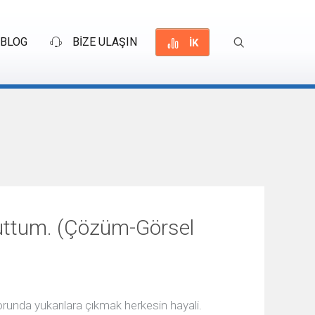
BLOG
BİZE ULAŞIN
İK
uttum. (Çözüm-Görsel
runda yukarılara çıkmak herkesin hayali.