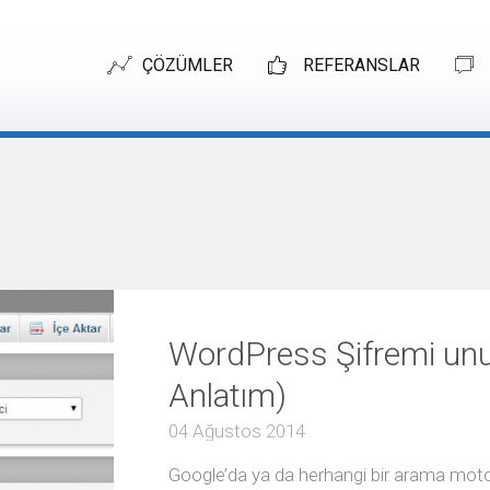
ÇÖZÜMLER
REFERANSLAR
ONLINE
PAZARLAMA
VIEW ALL
Online
Pazarlama
Arama
Motoru
Optimizasyonu
WordPress Şifremi un
Google
Anlatım)
Adwords
(SEA)
04 Ağustos 2014
Google
Shopping
Google’da ya da herhangi bir arama moto