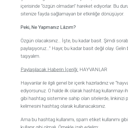
içerisinde “özgün olmadan” hareket ediyorlar. Bu du
sitenize fayda sağlamayan bir etkinliğe dönüşüyor.
Peki, Ne Yapmanız Lâzım?
Özgün olacaksınız… İşte, bu kadar basit. Şimdi sorabili
paylaşıyoruz…” Hayır, bu kadar basit değil olay. Gel
taşıyalım.
Paylaşılacak Haberin İçeriği:
HAYVANLAR
Hayvanlar ile ilgili genel bir içerik hazırladınız ve “h
ediyorsunuz. O halde ilk olarak hashtag kullanmay
gibi hashtag sistemine sahip olan sitelerde, linkinizi
kelimesini hashtag olarak kullanacaksınız.
Ama bu hashtag kullanımı, spam etiket kullanımı gib
kullanır gibi olmalı. Örnekle izah edelim;