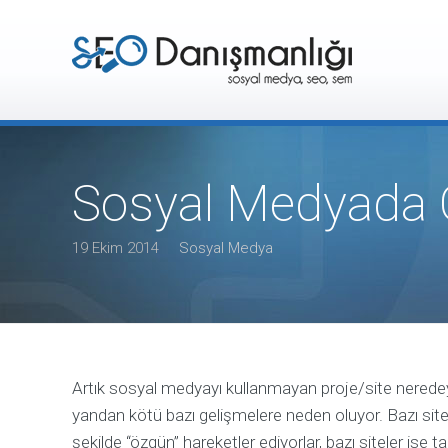
Sosyal Medyada 
19 Ekim 2014
Sosyal Medya
Artık sosyal medyayı kullanmayan proje/site neredeys
yandan kötü bazı gelişmelere neden oluyor. Bazı sit
şekilde “özgün” hareketler ediyorlar, bazı siteler is