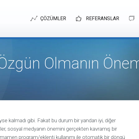
ÇÖZÜMLER
REFERANSLAR
ONLINE
Özgün Olmanın Öne
PAZARLAMA
Online
Pazarlama
Arama
Motoru
Optimizasyonu
Google
Adwords
(SEA)
e kalmadı gibi. Fakat bu durum bir yandan iyi, diğer
Google
eler, sosyal medyanın önemini gerçekten kavramış bir
Shopping
e tamamen program/eklenti kullanımı ile otomatik bir döngü