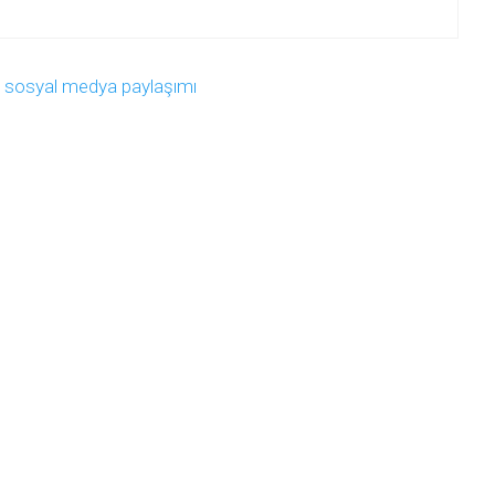
Link
Denetimi
Proje
Yönetimi
,
sosyal medya paylaşımı
TASARIM
&
MEDYA
Tasarımları
profesyonellere
Web
Video
İçerik
Oluşturulması
ve
Redaksiyon
Sosyal
Medya
Pazarlama