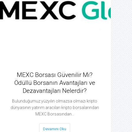
MEXC Borsası Güvenilir Mi?
Ödüllü Borsanın Avantajları ve
Dezavantajları Nelerdir?
Bulunduğumuz yüzyılın olmazsa olmazı kripto
dünyasının yatırım aracıları kripto borsalarından
MEXC Borsasından…
Devamını Oku