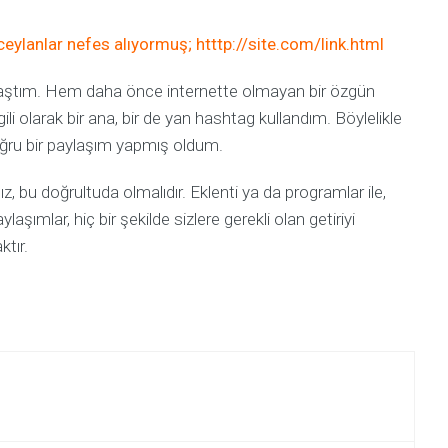
Optimizasyonu
ylanlar nefes alıyormuş; htttp://site.com/link.html
Kullanışlılık
Optimizasyonu
aştım. Hem daha önce internette olmayan bir özgün
Mobil
Uyumlu
gili olarak bir ana, bir de yan hashtag kullandım. Böylelikle
Dizayn
ğru bir paylaşım yapmış oldum.
E-
Ticaret
 bu doğrultuda olmalıdır. Eklenti ya da programlar ile,
laşımlar, hiç bir şekilde sizlere gerekli olan getiriyi
tır.
DANIŞMANLIK
&
YÖNETIM
Seo
analizi
ve
Analiz
ve
Kontrol