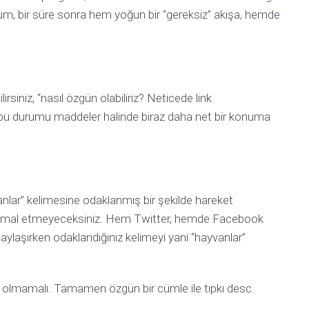
/
PLA
rum, bir süre sonra hem yoğun bir “gereksiz” akışa, hemde
Banner
(Display)
Reklamı
Dönüşüm
Optimizasyonu
rsiniz, “nasıl özgün olabiliriz? Neticede link
in bu durumu maddeler halinde biraz daha net bir konuma
WEB
&
MOBILE
Hangisi
Size
ayvanlar” kelimesine odaklanmış bir şekilde hareket
Daha
Uygun
ı ihmal etmeyeceksiniz. Hem Twitter, hemde Facebook
 paylaşırken odaklandığınız kelimeyi yani “hayvanlar”
Kurumsal
Web
Sitesi
i olmamalı. Tamamen özgün bir cümle ile tıpkı desc.
Açılış
Sayfası