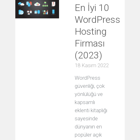
En İyi 10
WordPress
Hosting
Firması
(2023)
18 Kasım 2022
WordPress
güvenliği, çok
yönlülüğü ve
kapsamlı
eklenti kitaplığı
sayesinde
dünyanın en
popüler açık