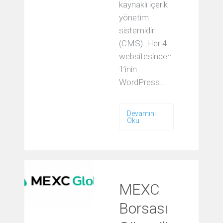
kaynaklı içerik
yönetim
sistemidir
(CMS). Her 4
websitesinden
1’inin
WordPress…
Devamını
Oku
MEXC
Borsası