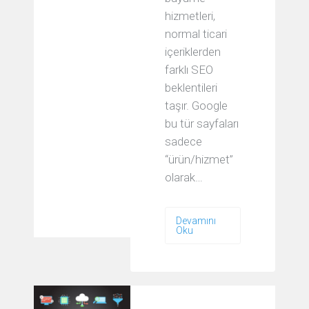
hizmetleri,
normal ticari
içeriklerden
farklı SEO
beklentileri
taşır. Google
bu tür sayfaları
sadece
“ürün/hizmet”
olarak…
Devamını
Oku