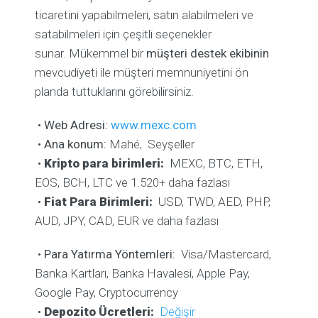
ticaretini yapabilmeleri, satın alabilmeleri ve
satabilmeleri için çeşitli seçenekler
sunar. Mükemmel bir
müşteri destek ekibinin
mevcudiyeti ile müşteri memnuniyetini ön
planda tuttuklarını görebilirsiniz.
•
Web Adresi:
www.mexc.com
•
Ana konum:
Mahé,
Seyşeller
•
Kripto para birimleri:
MEXC, BTC, ETH,
EOS, BCH, LTC ve 1.520+ daha fazlası
•
Fiat Para Birimleri:
USD, TWD, AED, PHP,
AUD, JPY, CAD, EUR ve daha fazlası
•
Para Yatırma Yöntemleri:
Visa/Mastercard,
Banka Kartları, Banka Havalesi, Apple Pay,
Google Pay, Cryptocurrency
•
Depozito Ücretleri:
Değişir