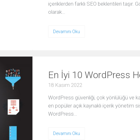
/
içeriklerden farklı SEO beklentileri taşır
PLA
olarak…
Banner
(Display)
Reklamı
Devamını Oku
Dönüşüm
Optimizasyonu
WEB
&
En İyi 10 WordPress H
MOBILE
Hangisi
18 Kasım 2022
Size
Daha
Uygun
WordPress güvenliği, çok yönlülüğü ve ka
en popüler açık kaynaklı içerik yönetim s
Kurumsal
WordPress…
Web
Sitesi
Açılış
Devamını Oku
Sayfası