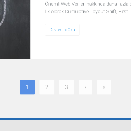
Önemli Web Verileri hakkında daha fazla bi
İlk olarak Cumulative Layout Shift, First
Devamını Oku
1
2
3
›
»