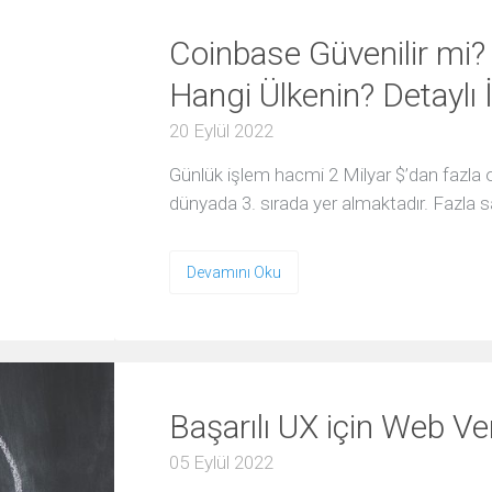
Link
Denetimi
Coinbase Güvenilir mi?
Proje
Yönetimi
Hangi Ülkenin? Detaylı
20 Eylül 2022
TASARIM
&
Günlük işlem hacmi 2 Milyar $’dan fazla 
MEDYA
dünyada 3. sırada yer almaktadır. Fazla s
Tasarımları
profesyonellere
Devamını Oku
Web
Video
İçerik
Oluşturulması
ve
Redaksiyon
Başarılı UX için Web Ver
Sosyal
Medya
05 Eylül 2022
Pazarlama