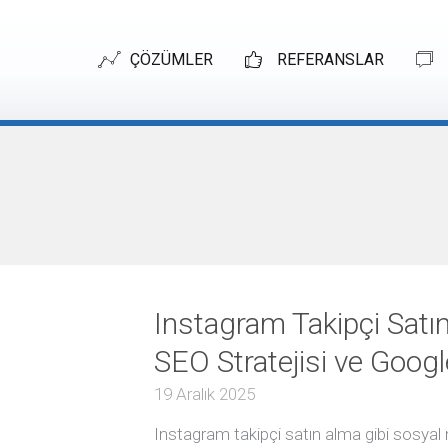
ÇÖZÜMLER
REFERANSLAR
ONLINE
PAZARLAMA
EW ALL
Online
Pazarlama
Arama
Motoru
Optimizasyonu
Instagram Takipçi Sat
Google
SEO Stratejisi ve Google
Adwords
(SEA)
19 Aralık 2025
Google
Shopping
Instagram takipçi satın alma gibi sosyal