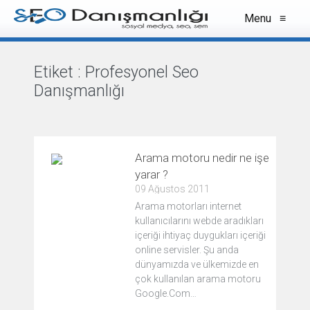
Menu
≡
Etiket :
Profesyonel Seo
Danışmanlığı
VIEW ALL
Arama motoru nedir ne işe
yarar ?
09 Ağustos 2011
Arama motorları internet
kullanıcılarını webde aradıkları
içeriği ihtiyaç duygukları içeriği
online servisler. Şu anda
dünyamızda ve ülkemizde en
çok kullanılan arama motoru
Google.Com…