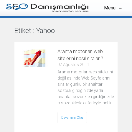
Menu
≡
Etiket :
Yahoo
VIEW ALL
Arama motorları web
sitelerini nasıl sıralar ?
07 Ağustos 2011
Arama motorları web sitelerini
değil aslında Web Sayfalarını
sıralar çünkü bir anahtar
sözcük girdiğinizde yada
anahtar sözcükleri girdiğinizde
o sözcüklerle o ifadeyle irintili…
Devamını Oku