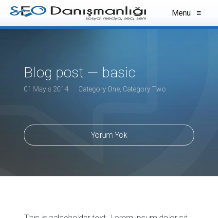
Menu
≡
Blog post — basic
01 Mayıs 2014
Category One
,
Category Two
Yorum Yok
This is palceholder text. Lorem ipsum dolor sit