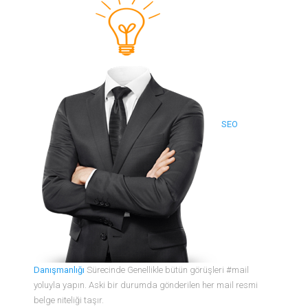
SEO
Danışmanlığı
Sürecinde Genellikle bütün görüşleri #mail
yoluyla yapın. Aski bir durumda gönderilen her mail resmi
belge niteliği taşır.