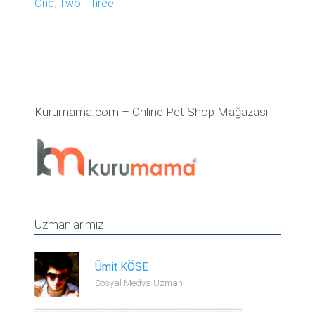
One
,
Two
,
Three
Kurumama.com – Online Pet Shop Mağazası
Uzmanlarımız
Ümit KÖSE
Sosyal Medya Uzmanı