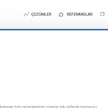
ÇÖZÜMLER
REFERANSLAR
ONLINE
esimlerin Üzerine L
PAZARLAMA
Online
Pazarlama
Arama
Motoru
Optimizasyonu
Google
Adwords
(SEA)
Google
Shopping
bulunan tüm resimlerinizin üzerine tek seferde logonuzu