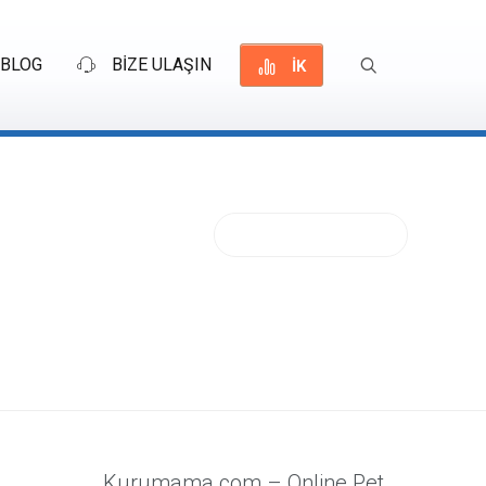
BLOG
BİZE ULAŞIN
İK
ogo
13 Yorum
Kurumama.com – Online Pet