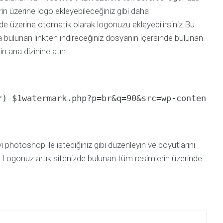
/
PLA
rin üzerine logo ekleyebileceğiniz gibi daha
e üzerine otomatik olarak logonuzu ekleyebilirsiniz.Bu
Banner
(Display)
bulunan linkten indireceğiniz dosyanın içersinde bulunan
Reklamı
 ana dizinine atın.
Dönüşüm
Optimizasyonu
*) $1watermark.php?p=br&q=90&src=wp-content/u
WEB
&
MOBILE
Hangisi
Size
photoshop ile istediğiniz gibi düzenleyin ve boyutlarını
Daha
Uygun
r. Logonuz artık sitenizde bulunan tüm resimlerin üzerinde.
Kurumsal
Web
Sitesi
Açılış
Sayfası