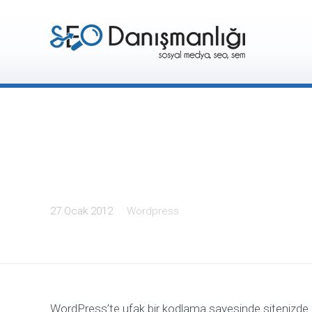
WordPress Tüm R
Eklemek
27 Ocak 2012
Wordpress
WordPress’te ufak bir kodlama sayesinde sitenizde 