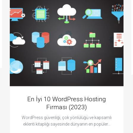
En İyi 10 WordPress Hosting
Firması (2023)
WordPress güvenliği, çok yönlülüğü ve kapsamlı
eklenti kitaplığı sayesinde dünyanın en popüler…