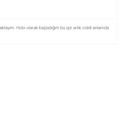
Optimizasyonu
Kullanışlılık
Optimizasyonu
Mobil
maktayım. Hobi olarak başladığım bu işe artık ciddi anlamda
Uyumlu
Dizayn
E-
Ticaret
DANIŞMANLIK
&
YÖNETIM
Seo
analizi
ve
Analiz
ve
Kontrol